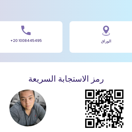
+20 1008445495
الوراق
رمز الاستجابة السريعة