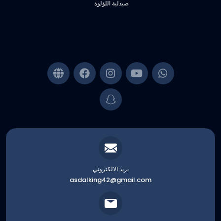
صيدلية اللؤلوة
بريد الالكتروني
asdalking42@gmail.com