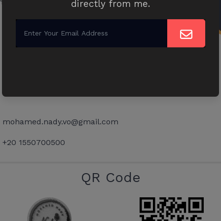
ed Nady
directly from me.
mohamed.nady.vo@gmail.com
+20 1550700500
QR Code