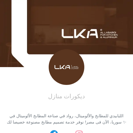
ديكورات منازل
اللبابيدي للمطابخ والألوميتال، رواد في صناعة المطابخ الألوميتال في
سوريا، الآن فى مصر! نوفر خدمة تصميم مطابخ مصنوعة خصيصا لك ✨