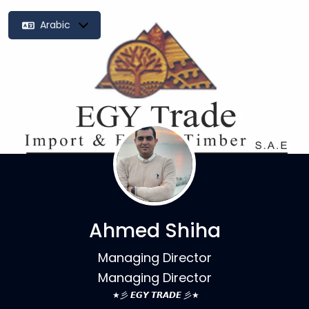
Arabic
Ahmed Shiha
Managing Director
Managing Director
★彡 𝙀𝙂𝙔 𝙏𝙍𝘼𝘿𝙀 彡★