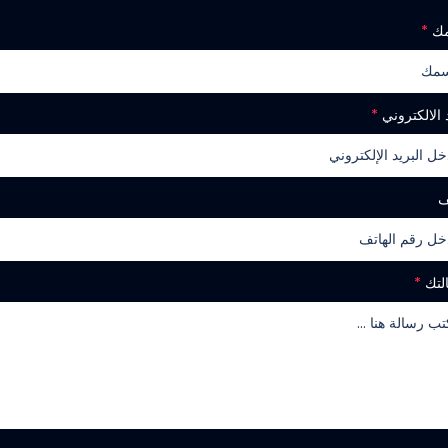
مك
*
 الالكتروني
*
ف
لتك
*