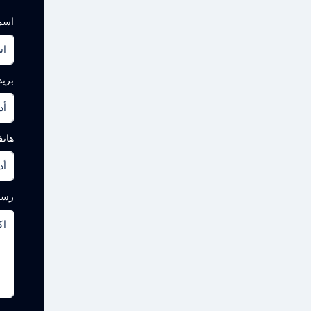
اس
بريد
هات
رسا