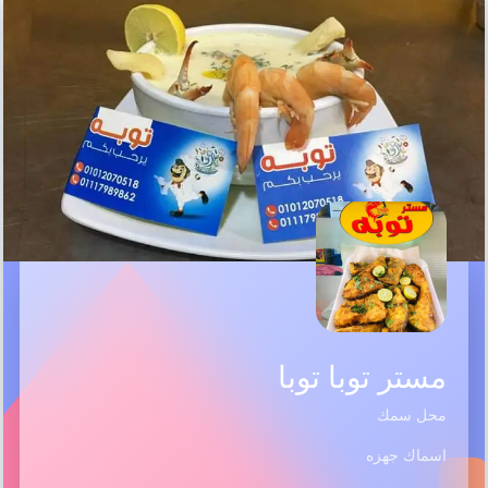
مستر توبا توبا
محل سمك
اسماك جهزه