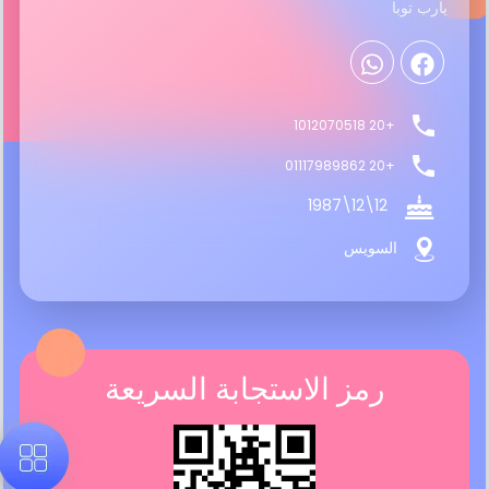
يارب توبا
+20 1012070518
+20 01117989862
12\12\1987
السويس
رمز الاستجابة السريعة