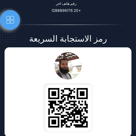
رقم هاتف اخر
+20 1288896176
رمز الاستجابة السريعة