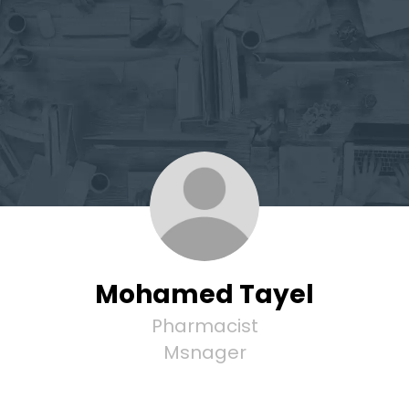
Mohamed Tayel
Pharmacist
Msnager